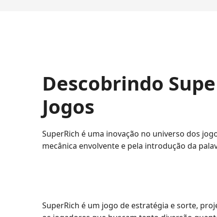
Descobrindo Supe
Jogos
SuperRich é uma inovação no universo dos jogos
mecânica envolvente e pela introdução da pala
SuperRich é um jogo de estratégia e sorte, pr