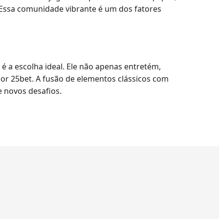
. Essa comunidade vibrante é um dos fatores
é a escolha ideal. Ele não apenas entretém,
or 25bet. A fusão de elementos clássicos com
 novos desafios.