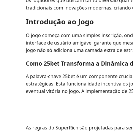
os jogadores que buscam tanto diversão quanto
tradicionais com inovações modernas, criando 
Introdução ao Jogo
O jogo começa com uma simples inscrição, onde
interface de usuário amigável garante que mes
jogo não só adiciona uma camada extra de est
Como 25bet Transforma a Dinâmica d
A palavra-chave 25bet é um componente crucia
estratégicas. Esta funcionalidade incentiva os 
eventual vitória no jogo. A implementação de 2
As regras do SuperRich são projetadas para se