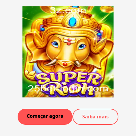
Começar agora
Saiba mais