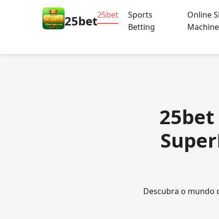
25bet
Sports
Online S
25bet
Betting
Machine
25bet 
Super
Descubra o mundo do