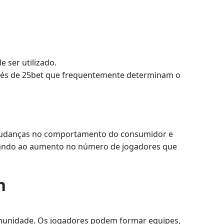
 ser utilizado.
avés de 25bet que frequentemente determinam o
r mudanças no comportamento do consumidor e
evando ao aumento no número de jogadores que
h
omunidade. Os jogadores podem formar equipes,