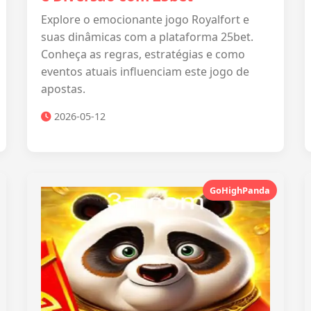
Explore o emocionante jogo Royalfort e
suas dinâmicas com a plataforma 25bet.
Conheça as regras, estratégias e como
eventos atuais influenciam este jogo de
apostas.
2026-05-12
GoHighPanda