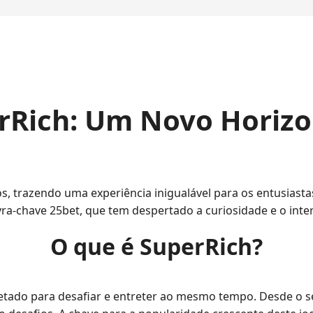
rRich: Um Novo Horiz
, trazendo uma experiência inigualável para os entusiastas
vra-chave 25bet, que tem despertado a curiosidade e o in
O que é SuperRich?
ojetado para desafiar e entreter ao mesmo tempo. Desde o