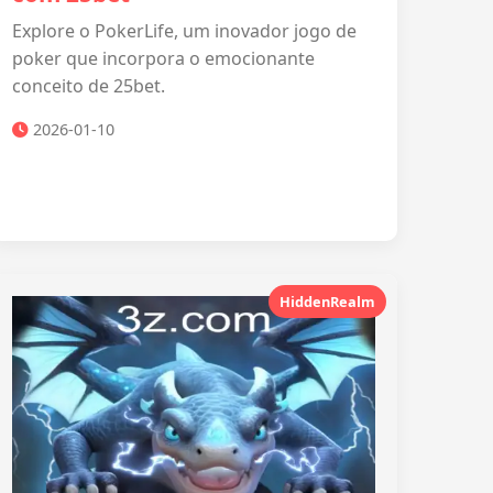
Explore o PokerLife, um inovador jogo de
poker que incorpora o emocionante
conceito de 25bet.
2026-01-10
HiddenRealm