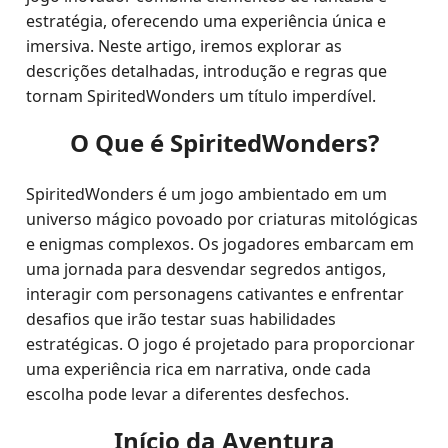
estratégia, oferecendo uma experiência única e
imersiva. Neste artigo, iremos explorar as
descrições detalhadas, introdução e regras que
tornam SpiritedWonders um título imperdível.
O Que é SpiritedWonders?
SpiritedWonders é um jogo ambientado em um
universo mágico povoado por criaturas mitológicas
e enigmas complexos. Os jogadores embarcam em
uma jornada para desvendar segredos antigos,
interagir com personagens cativantes e enfrentar
desafios que irão testar suas habilidades
estratégicas. O jogo é projetado para proporcionar
uma experiência rica em narrativa, onde cada
escolha pode levar a diferentes desfechos.
Início da Aventura