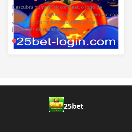
Descubra YummyTrickorTreat, o jogo de
tabuleiro que mistura estratégia e diversão com
a temática de Halloween, perfeito para
jogadores de todas as idades.
2026-03-05
25bet