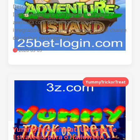
Descubra o emocionante mundo de
IslandsAdventure, um jogo de estratégia e
aventura com elementos de apostas
integrados, combinando diversão com a chance
de ganhar recompensas.
2026-03-09
YummyTrickorTreat
YummyTrickorTreat: Um Jogo de
Estratégia para o Halloween