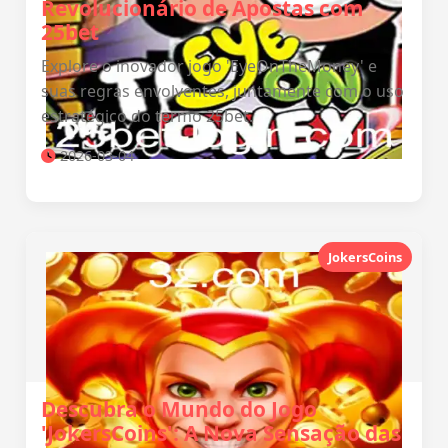
Revolucionário de Apostas com
25bet
Explore o inovador jogo 'EyeOnTheMoney' e
suas regras envolventes, juntamente com o uso
estratégico do termo 25bet.
2026-03-04
JokersCoins
Descubra o Mundo do Jogo
'JokersCoins': A Nova Sensação das