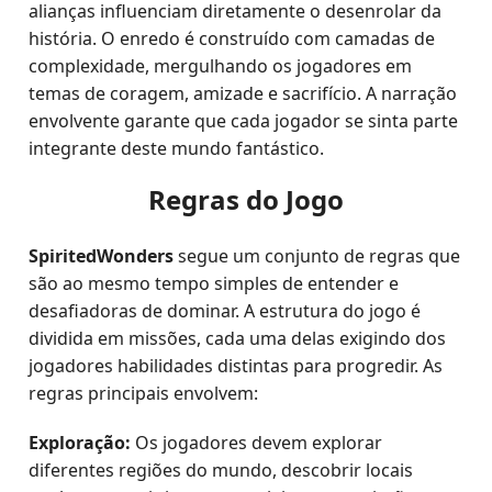
alianças influenciam diretamente o desenrolar da
história. O enredo é construído com camadas de
complexidade, mergulhando os jogadores em
temas de coragem, amizade e sacrifício. A narração
envolvente garante que cada jogador se sinta parte
integrante deste mundo fantástico.
Regras do Jogo
SpiritedWonders
segue um conjunto de regras que
são ao mesmo tempo simples de entender e
desafiadoras de dominar. A estrutura do jogo é
dividida em missões, cada uma delas exigindo dos
jogadores habilidades distintas para progredir. As
regras principais envolvem:
Exploração:
Os jogadores devem explorar
diferentes regiões do mundo, descobrir locais