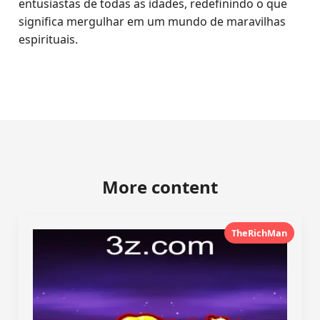
entusiastas de todas as idades, redefinindo o que
significa mergulhar em um mundo de maravilhas
espirituais.
More content
TheRichMan