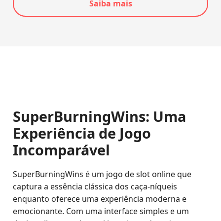
Saiba mais
SuperBurningWins: Uma
Experiência de Jogo
Incomparável
SuperBurningWins é um jogo de slot online que
captura a essência clássica dos caça-níqueis
enquanto oferece uma experiência moderna e
emocionante. Com uma interface simples e um