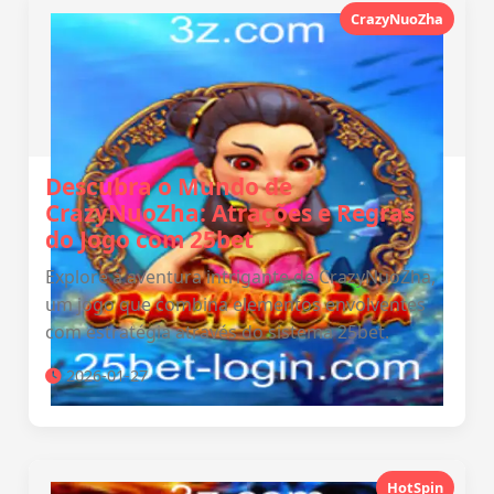
CrazyNuoZha
Descubra o Mundo de
CrazyNuoZha: Atrações e Regras
do Jogo com 25bet
Explore a aventura intrigante de CrazyNuoZha,
um jogo que combina elementos envolventes
com estratégia através do sistema 25bet.
2026-01-27
HotSpin