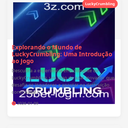
LuckyCrumbling
Explorando o Mundo de
LuckyCrumbling: Uma Introdução
ao Jogo
Descubra a experiência emocionante de
LuckyCrumbling, um jogo de azar inovador que
desafia os jogadores a apostar na destruição
controlada.
2026-01-09