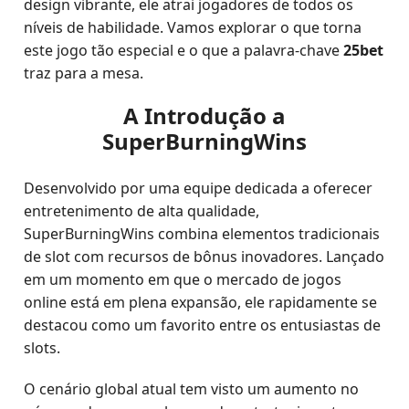
design vibrante, ele atrai jogadores de todos os
níveis de habilidade. Vamos explorar o que torna
este jogo tão especial e o que a palavra-chave
25bet
traz para a mesa.
A Introdução a
SuperBurningWins
Desenvolvido por uma equipe dedicada a oferecer
entretenimento de alta qualidade,
SuperBurningWins combina elementos tradicionais
de slot com recursos de bônus inovadores. Lançado
em um momento em que o mercado de jogos
online está em plena expansão, ele rapidamente se
destacou como um favorito entre os entusiastas de
slots.
O cenário global atual tem visto um aumento no