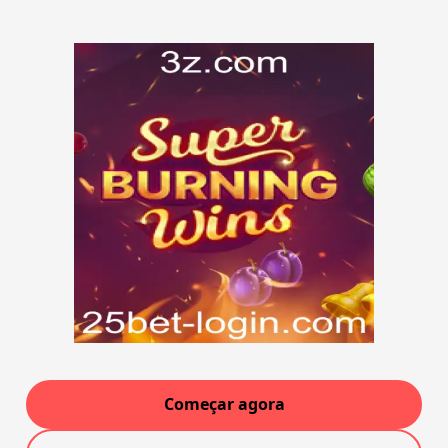
Começar agora