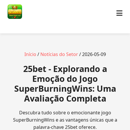
Início
/
Notícias do Setor
/ 2026-05-09
25bet - Explorando a
Emoção do Jogo
SuperBurningWins: Uma
Avaliação Completa
Descubra tudo sobre o emocionante jogo
SuperBurningWins e as vantagens únicas que a
palavra-chave 25bet oferece.