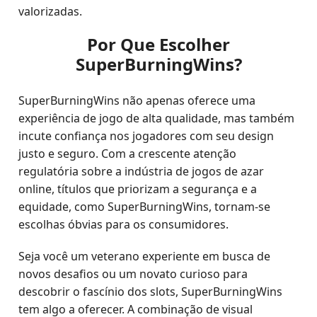
valorizadas.
Por Que Escolher
SuperBurningWins?
SuperBurningWins não apenas oferece uma
experiência de jogo de alta qualidade, mas também
incute confiança nos jogadores com seu design
justo e seguro. Com a crescente atenção
regulatória sobre a indústria de jogos de azar
online, títulos que priorizam a segurança e a
equidade, como SuperBurningWins, tornam-se
escolhas óbvias para os consumidores.
Seja você um veterano experiente em busca de
novos desafios ou um novato curioso para
descobrir o fascínio dos slots, SuperBurningWins
tem algo a oferecer. A combinação de visual