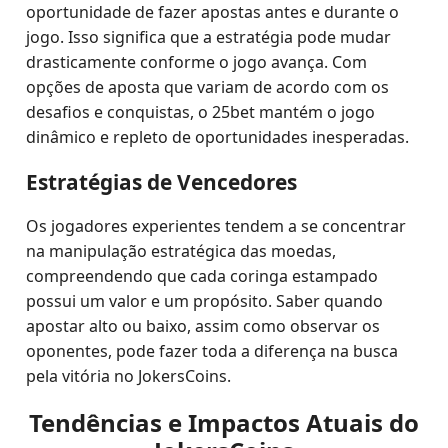
oportunidade de fazer apostas antes e durante o
jogo. Isso significa que a estratégia pode mudar
drasticamente conforme o jogo avança. Com
opções de aposta que variam de acordo com os
desafios e conquistas, o 25bet mantém o jogo
dinâmico e repleto de oportunidades inesperadas.
Estratégias de Vencedores
Os jogadores experientes tendem a se concentrar
na manipulação estratégica das moedas,
compreendendo que cada coringa estampado
possui um valor e um propósito. Saber quando
apostar alto ou baixo, assim como observar os
oponentes, pode fazer toda a diferença na busca
pela vitória no JokersCoins.
Tendências e Impactos Atuais do