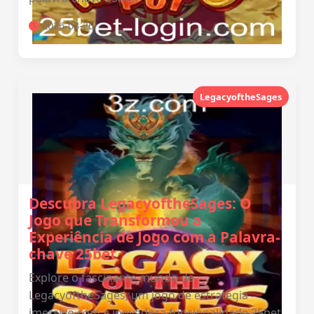
2026-03-26
LegacyoftheSages
Descubra LegacyoftheSages: O
Jogo que Transformou a
Experiência de Jogo com a Palavra-
chave 25bet
Explore o fascinante mundo de
LegacyoftheSages, um jogo de estratégia
imersivo com a inovadora funcionalidade 25bet.