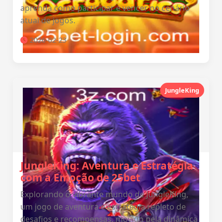
aprenda como participar e vencer no cenário
atual de jogos.
2026-02-23
JungleKing
JungleKing: Aventura e Estratégia
com a Emoção de 25bet
Explorando o vibrante mundo de JungleKing,
um jogo de aventura e estratégia repleto de
desafios e recompensas, movido pela dinâmica