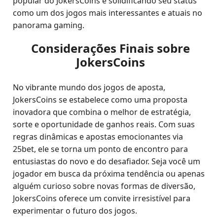
popular do JokersCoins e solidificando seu status
como um dos jogos mais interessantes e atuais no
panorama gaming.
Considerações Finais sobre
JokersCoins
No vibrante mundo dos jogos de aposta,
JokersCoins se estabelece como uma proposta
inovadora que combina o melhor de estratégia,
sorte e oportunidade de ganhos reais. Com suas
regras dinâmicas e apostas emocionantes via
25bet, ele se torna um ponto de encontro para
entusiastas do novo e do desafiador. Seja você um
jogador em busca da próxima tendência ou apenas
alguém curioso sobre novas formas de diversão,
JokersCoins oferece um convite irresistível para
experimentar o futuro dos jogos.