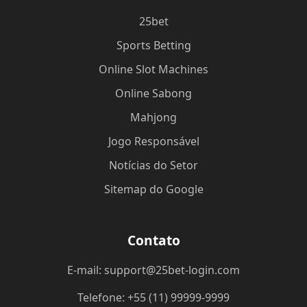
25bet
Sports Betting
Online Slot Machines
Online Sabong
Mahjong
Jogo Responsável
Notícias do Setor
Sitemap do Google
Contato
E-mail: support@25bet-login.com
Telefone: +55 (11) 99999-9999