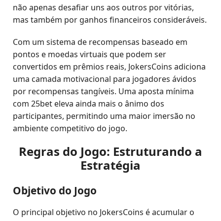
não apenas desafiar uns aos outros por vitórias,
mas também por ganhos financeiros consideráveis.
Com um sistema de recompensas baseado em
pontos e moedas virtuais que podem ser
convertidos em prêmios reais, JokersCoins adiciona
uma camada motivacional para jogadores ávidos
por recompensas tangíveis. Uma aposta mínima
com 25bet eleva ainda mais o ânimo dos
participantes, permitindo uma maior imersão no
ambiente competitivo do jogo.
Regras do Jogo: Estruturando a
Estratégia
Objetivo do Jogo
O principal objetivo no JokersCoins é acumular o