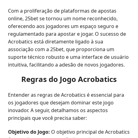
Com a proliferação de plataformas de apostas
online, 25bet se tornou um nome reconhecido,
oferecendo aos jogadores um espaço seguro e
regulamentado para apostar e jogar. O sucesso de
Acrobatics está diretamente ligado à sua
associação com a 25bet, que proporciona um
suporte técnico robusto e uma interface de usuário
intuitiva, facilitando a adesão de novos jogadores.
Regras do Jogo Acrobatics
Entender as regras de Acrobatics é essencial para
os jogadores que desejam dominar este jogo
inovador. A seguir, detalhamos os aspectos
principais que você precisa saber:
Objetivo do Jogo:
O objetivo principal de Acrobatics