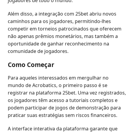
jogadores de todo o mundo.
Além disso, a integração com 25bet abriu novos
caminhos para os jogadores, permitindo-lhes
competir em torneios patrocinados que oferecem
não apenas prêmios monetários, mas também a
oportunidade de ganhar reconhecimento na
comunidade de jogadores.
Como Começar
Para aqueles interessados em mergulhar no
mundo de Acrobatics, o primeiro passo é se
registrar na plataforma 25bet. Uma vez registrados,
os jogadores têm acesso a tutoriais completos e
podem participar de jogos de demonstração para
praticar suas estratégias sem riscos financeiros.
A interface interativa da plataforma garante que