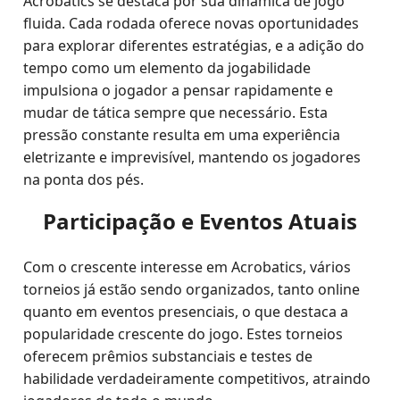
Acrobatics se destaca por sua dinâmica de jogo
fluida. Cada rodada oferece novas oportunidades
para explorar diferentes estratégias, e a adição do
tempo como um elemento da jogabilidade
impulsiona o jogador a pensar rapidamente e
mudar de tática sempre que necessário. Esta
pressão constante resulta em uma experiência
eletrizante e imprevisível, mantendo os jogadores
na ponta dos pés.
Participação e Eventos Atuais
Com o crescente interesse em Acrobatics, vários
torneios já estão sendo organizados, tanto online
quanto em eventos presenciais, o que destaca a
popularidade crescente do jogo. Estes torneios
oferecem prêmios substanciais e testes de
habilidade verdadeiramente competitivos, atraindo