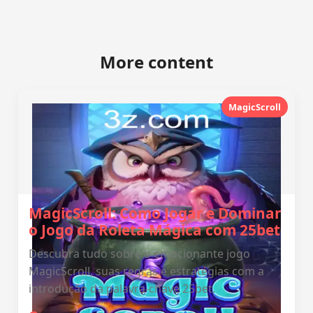
More content
MagicScroll
MagicScroll: Como Jogar e Dominar
o Jogo da Roleta Mágica com 25bet
Descubra tudo sobre o emocionante jogo
MagicScroll, suas regras e estratégias com a
introdução da palavra-chave 25bet.