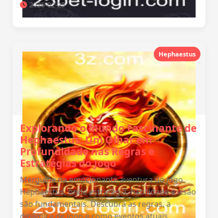
2026-02-25
Hephaestus
Explorando o Mundo Fascinante de
Hephaestus: Um Olhar em
Profundidade nas Regras e
Estratégias do Jogo
Mergulhe na emocionante aventura do jogo
Hephaestus, onde estratégia, habilidade e visão
são fundamentais. Descubra as regras, a
dinâmica de jogo e como eventos atuais