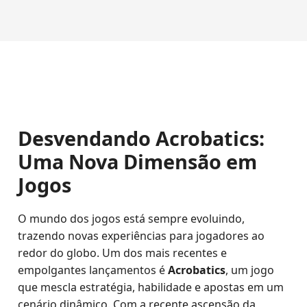
Desvendando Acrobatics:
Uma Nova Dimensão em
Jogos
O mundo dos jogos está sempre evoluindo,
trazendo novas experiências para jogadores ao
redor do globo. Um dos mais recentes e
empolgantes lançamentos é
Acrobatics
, um jogo
que mescla estratégia, habilidade e apostas em um
cenário dinâmico. Com a recente ascensão da