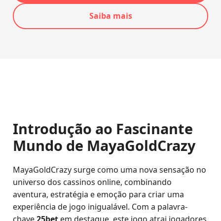
Saiba mais
Introdução ao Fascinante
Mundo de MayaGoldCrazy
MayaGoldCrazy surge como uma nova sensação no
universo dos cassinos online, combinando
aventura, estratégia e emoção para criar uma
experiência de jogo inigualável. Com a palavra-
chave
25bet
em destaque, este jogo atrai jogadores