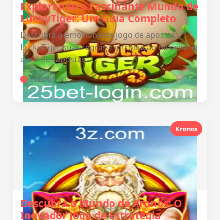
Explorando o Fascinante Mundo de
LuckyTiger: Um Guia Completo
Descubra o emocionante jogo de apostas
LuckyTiger, suas regras e introdução no cenário
atual das apostas.
2026-01-30
Kronos
Descubra o Mundo de Kronos: O
Inovador Jogo de Estratégia