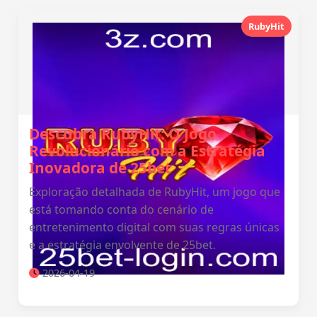
RubyHit
Descubra RubyHit: O Jogo
Revolucionário com a Estratégia
Inovadora de 25bet
Exploração detalhada de RubyHit, um jogo que
está tomando conta do cenário de
entretenimento digital com suas regras únicas
e a estratégia envolvente de 25bet.
2026-04-19