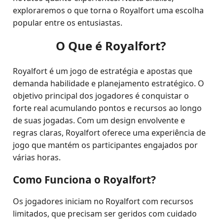
exploraremos o que torna o Royalfort uma escolha
popular entre os entusiastas.
O Que é Royalfort?
Royalfort é um jogo de estratégia e apostas que
demanda habilidade e planejamento estratégico. O
objetivo principal dos jogadores é conquistar o
forte real acumulando pontos e recursos ao longo
de suas jogadas. Com um design envolvente e
regras claras, Royalfort oferece uma experiência de
jogo que mantém os participantes engajados por
várias horas.
Como Funciona o Royalfort?
Os jogadores iniciam no Royalfort com recursos
limitados, que precisam ser geridos com cuidado