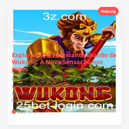
Wukong
Explorando o Fascinante Mundo de
Wukong: A Nova Sensação nos
Jogos
Descubra a experiência envolvente de Wukong,
um jogo que combina aventura, estratégia e
cultura mitológica chinesa com elementos
modernos.
2026-04-24