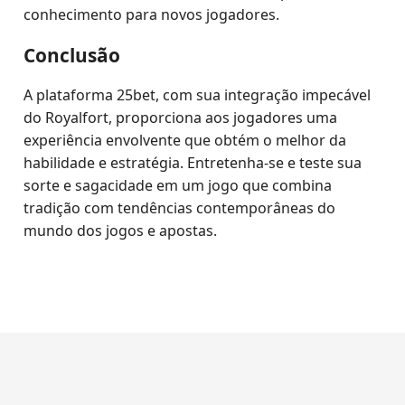
conhecimento para novos jogadores.
Conclusão
A plataforma 25bet, com sua integração impecável
do Royalfort, proporciona aos jogadores uma
experiência envolvente que obtém o melhor da
habilidade e estratégia. Entretenha-se e teste sua
sorte e sagacidade em um jogo que combina
tradição com tendências contemporâneas do
mundo dos jogos e apostas.