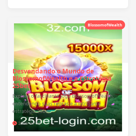
BlossomofWealth
Desvendando o Mundo de
BlossomofWealth e a Estratégia
25bet
Explore o fascinante jogo BlossomofWealth,
entendendo suas regras e a intrigante
estratégia 25bet.
2026-01-15