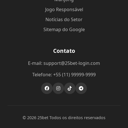
Jogo Responsável
Notícias do Setor
Sitemap do Google
Contato
E-mail: support@25bet-login.com
Telefone: +55 (11) 99999-9999
© 2026 25bet Todos os direitos reservados