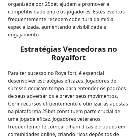
organizada por 25bet ajudam a promover a
competitividade entre os jogadores. Estes eventos
frequentemente recebem cobertura da mídia
especializada, aumentando a visibilidade e
engajamento.
Estratégias Vencedoras no
Royalfort
Para ter sucesso no Royalfort, é essencial
desenvolver estratégias eficazes. Jogadores de
sucesso dedicam tempo para entender os padrões
de seus adversários e prever seus movimentos.
Gerir recursos eficientemente e otimizar as apostas
na plataforma 25bet constituem parte crucial de
uma jogada eficaz. Jogadores veteranos
frequentemente compartilham dicas e truques em
comunidades online, criando ricos depósitos de