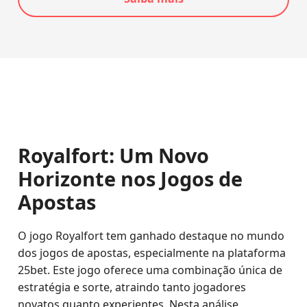
Royalfort: Um Novo
Horizonte nos Jogos de
Apostas
O jogo Royalfort tem ganhado destaque no mundo
dos jogos de apostas, especialmente na plataforma
25bet. Este jogo oferece uma combinação única de
estratégia e sorte, atraindo tanto jogadores
novatos quanto experientes. Nesta análise,