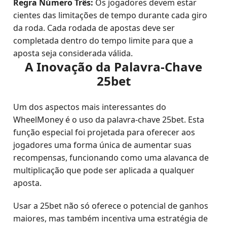
Regra Número Três:
Os jogadores devem estar
cientes das limitações de tempo durante cada giro
da roda. Cada rodada de apostas deve ser
completada dentro do tempo limite para que a
aposta seja considerada válida.
A Inovação da Palavra-Chave
25bet
Um dos aspectos mais interessantes do
WheelMoney é o uso da palavra-chave 25bet. Esta
função especial foi projetada para oferecer aos
jogadores uma forma única de aumentar suas
recompensas, funcionando como uma alavanca de
multiplicação que pode ser aplicada a qualquer
aposta.
Usar a 25bet não só oferece o potencial de ganhos
maiores, mas também incentiva uma estratégia de