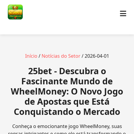
Início
/
Notícias do Setor
/ 2026-04-01
25bet - Descubra o
Fascinante Mundo de
WheelMoney: O Novo Jogo
de Apostas que Está
Conquistando o Mercado
Conheça o emocionante jogo WheelMoney, suas
regras intrigantes e como ele está transformando o