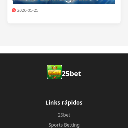
2026-05-25
25bet
Links rápidos
25bet
Sports Betting