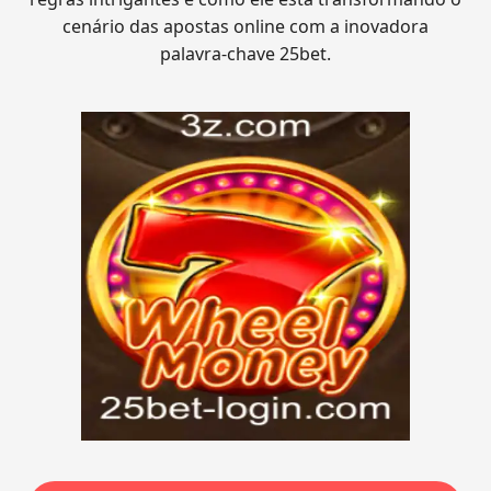
cenário das apostas online com a inovadora
palavra-chave 25bet.