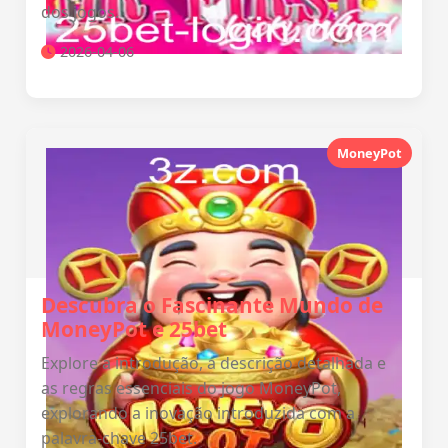
dos jogos.
2026-04-06
MoneyPot
Descubra o Fascinante Mundo de
MoneyPot e 25bet
Explore a introdução, a descrição detalhada e
as regras essenciais do jogo MoneyPot,
explorando a inovação introduzida com a
palavra-chave 25bet.