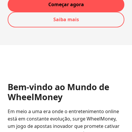
Começar agora
Saiba mais
Bem-vindo ao Mundo de
WheelMoney
Em meio a uma era onde o entretenimento online
está em constante evolução, surge WheelMoney,
um jogo de apostas inovador que promete cativar