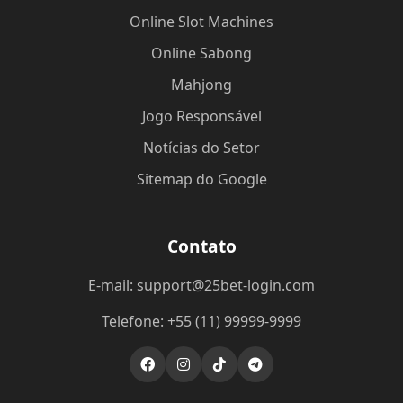
Online Slot Machines
Online Sabong
Mahjong
Jogo Responsável
Notícias do Setor
Sitemap do Google
Contato
E-mail: support@25bet-login.com
Telefone: +55 (11) 99999-9999