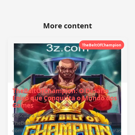
More content
TheBeltOfChampion
TheBeltOfChampion: O Desafio
Épico que Conquista o Mundo dos
Games
Descubra o emocionante mundo de
TheBeltOfChampion, um jogo inovador que
combina estratégia e sorte. Explore suas regras