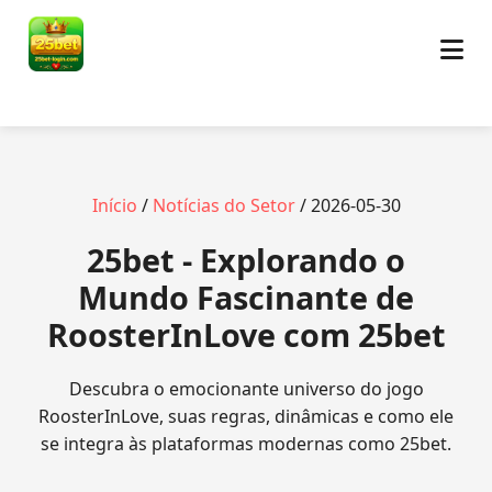
Início
/
Notícias do Setor
/ 2026-05-30
25bet - Explorando o
Mundo Fascinante de
RoosterInLove com 25bet
Descubra o emocionante universo do jogo
RoosterInLove, suas regras, dinâmicas e como ele
se integra às plataformas modernas como 25bet.