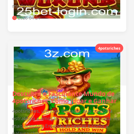
modernos.
2026-04-24
4potsriches
Descubra o Fascinante Mundo de
4potsriches: Como Jogar e Ganhar
4potsriches, um jogo inovador que combina
estratégia e emoção, tem conquistado cada vez
mais adeptos. Entenda as regras e como a
palavra-chave 25bet se integra nessa