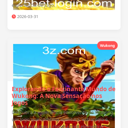
experiência de jogo.
2026-03-31
Wukong
Explorando o Fascinante Mundo de
Wukong: A Nova Sensação nos
Jogos
Descubra a experiência envolvente de Wukong,
um jogo que combina aventura, estratégia e
cultura mitológica chinesa com elementos