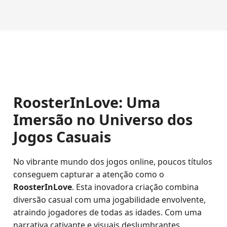
RoosterInLove: Uma
Imersão no Universo dos
Jogos Casuais
No vibrante mundo dos jogos online, poucos títulos
conseguem capturar a atenção como o
RoosterInLove
. Esta inovadora criação combina
diversão casual com uma jogabilidade envolvente,
atraindo jogadores de todas as idades. Com uma
narrativa cativante e visuais deslumbrantes,