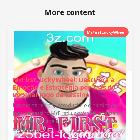
More content
MrFirstLuckyWheel
MrFirstLuckyWheel: Descubra a
Emoção e Estratégia por Trás do
Popular Jogo de Cassino
Explore as regras, introdução e dinâmica do
jogo de cassino MrFirstLuckyWheel, analisando
sua popularidade e impacto no cenário atual
dos jogos.