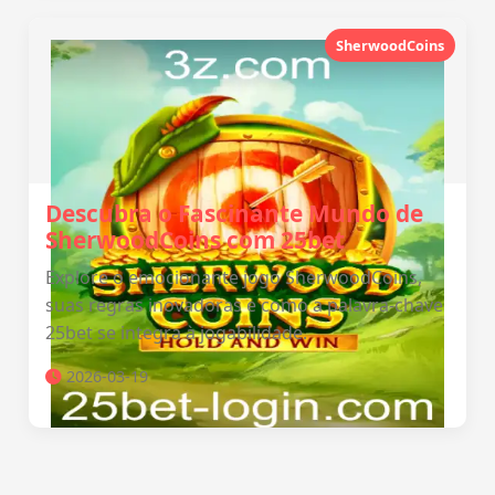
SherwoodCoins
Descubra o Fascinante Mundo de
SherwoodCoins com 25bet
Explore o emocionante jogo SherwoodCoins,
suas regras inovadoras e como a palavra-chave
25bet se integra à jogabilidade.
2026-03-19