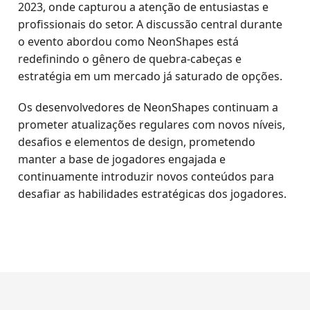
2023, onde capturou a atenção de entusiastas e
profissionais do setor. A discussão central durante
o evento abordou como NeonShapes está
redefinindo o gênero de quebra-cabeças e
estratégia em um mercado já saturado de opções.
Os desenvolvedores de NeonShapes continuam a
prometer atualizações regulares com novos níveis,
desafios e elementos de design, prometendo
manter a base de jogadores engajada e
continuamente introduzir novos conteúdos para
desafiar as habilidades estratégicas dos jogadores.