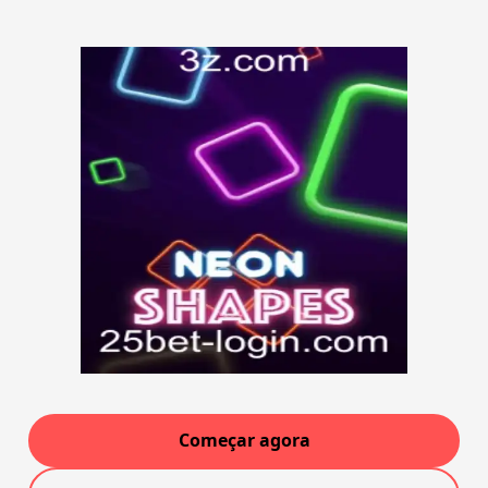
Começar agora