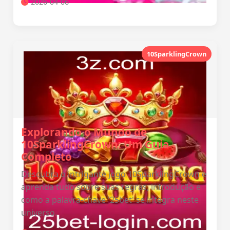
2026-04-06
10SparklingCrown
Explorando o Mundo de
10SparklingCrown: Um Guia
Completo
Descubra o intrigante jogo 10SparklingCrown e
aprenda tudo sobre suas regras, introdução e
como a palavra-chave '25bet' se integra neste
universo.