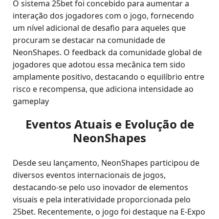
O sistema 25bet foi concebido para aumentar a
interação dos jogadores com o jogo, fornecendo
um nível adicional de desafio para aqueles que
procuram se destacar na comunidade de
NeonShapes. O feedback da comunidade global de
jogadores que adotou essa mecânica tem sido
amplamente positivo, destacando o equilíbrio entre
risco e recompensa, que adiciona intensidade ao
gameplay
Eventos Atuais e Evolução de
NeonShapes
Desde seu lançamento, NeonShapes participou de
diversos eventos internacionais de jogos,
destacando-se pelo uso inovador de elementos
visuais e pela interatividade proporcionada pelo
25bet. Recentemente, o jogo foi destaque na E-Expo