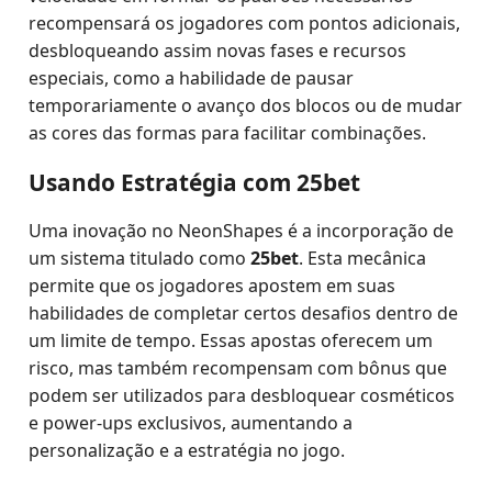
recompensará os jogadores com pontos adicionais,
desbloqueando assim novas fases e recursos
especiais, como a habilidade de pausar
temporariamente o avanço dos blocos ou de mudar
as cores das formas para facilitar combinações.
Usando Estratégia com 25bet
Uma inovação no NeonShapes é a incorporação de
um sistema titulado como
25bet
. Esta mecânica
permite que os jogadores apostem em suas
habilidades de completar certos desafios dentro de
um limite de tempo. Essas apostas oferecem um
risco, mas também recompensam com bônus que
podem ser utilizados para desbloquear cosméticos
e power-ups exclusivos, aumentando a
personalização e a estratégia no jogo.