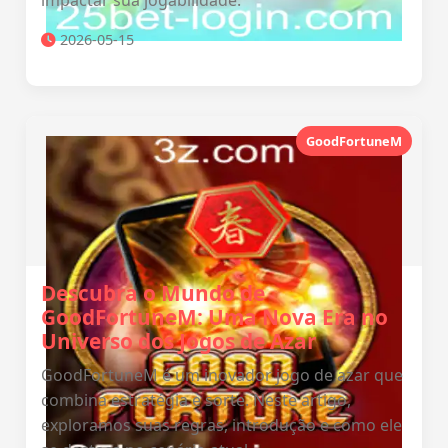
impactar sua jogabilidade.
2026-05-15
GoodFortuneM
Descubra o Mundo de
GoodFortuneM: Uma Nova Era no
Universo dos Jogos de Azar
GoodFortuneM é um inovador jogo de azar que
combina estratégia e sorte. Neste artigo,
exploramos suas regras, introdução e como ele