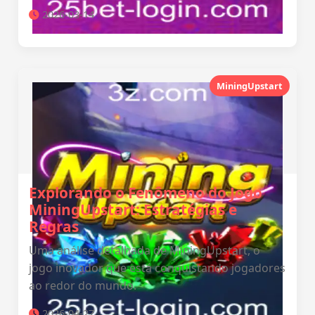
2026-03-14
MiningUpstart
Explorando o Fenômeno do Jogo
MiningUpstart: Estratégias e
Regras
Uma análise detalhada de MiningUpstart, o
jogo inovador que está conquistando jogadores
ao redor do mundo.
2026-04-27