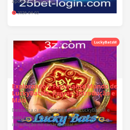
apostas inovadoras.
2026-04-02
LuckyBatsM
Explorando o Fascinante Mundo de
LuckyBatsM: Regras, Introdução e
Mais
Descubra o emocionante jogo LuckyBatsM e
suas regras envolventes, além de sua
introdução no cenário atual.