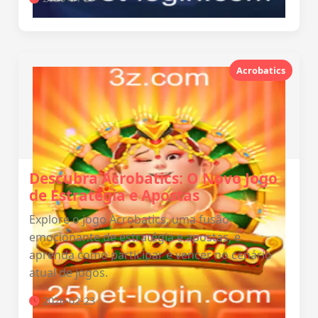
Acrobatics
Descubra Acrobatics: O Novo Jogo
de Estratégia e Apostas
Explore o jogo Acrobatics, uma fusão
emocionante de estratégia e apostas, e
aprenda como participar e vencer no cenário
atual de jogos.
2026-02-23