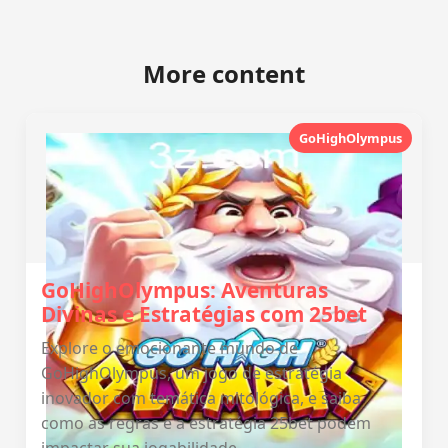
More content
GoHighOlympus
GoHighOlympus: Aventuras
Divinas e Estratégias com 25bet
Explore o emocionante mundo de
GoHighOlympus, um jogo de estratégia
inovador com temática mitológica, e saiba
como as regras e a estratégia 25bet podem