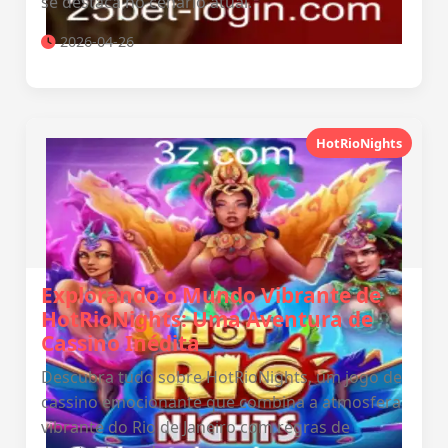
se destaca no cenário atual.
2026-04-26
HotRioNights
Explorando o Mundo Vibrante de
HotRioNights: Uma Aventura de
Cassino Inédita
Descubra tudo sobre HotRioNights, um jogo de
cassino emocionante que combina a atmosfera
vibrante do Rio de Janeiro com regras de