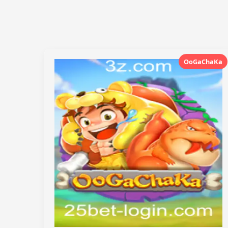
OoGaChaKa