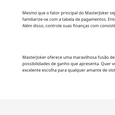
Mesmo que o fator principal do MasterJoker se
familiarize-se com a tabela de pagamentos. Ent
Além disso, controle suas finanças com consis
MasterJoker oferece uma maravilhosa fusão de si
possibilidades de ganho que apresenta. Quer v
excelente escolha para qualquer amante de slot