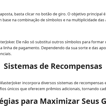
aposta, basta clicar no botão de giro. O objetivo principal
 base na combinação de símbolos e na multiplicidade das 
terJoker. Ele não só substitui outros símbolos para form
 linha de pagamento. Dependendo da sua sorte e das apost
nciais.
Sistemas de Recompensas
asterJoker incorpora diversos sistemas de recompensas e
fios únicos que oferecem prêmios adicionais, tornando cad
tégias para Maximizar Seus 