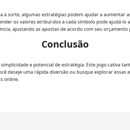
ja a sorte, algumas estratégias podem ajudar a aumentar 
ender os valores atribuí-dos a cada símbolo pode ajudá-lo 
tência, ajustando as apostas de acordo com seu orçamento 
Conclusão
mplicidade e potencial de estratégia. Este jogo cativa tant
ocê deseje uma rápida diversão ou busque explorar essas 
s online.