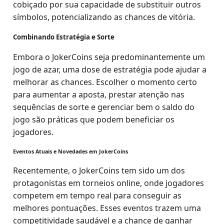
cobiçado por sua capacidade de substituir outros
símbolos, potencializando as chances de vitória.
Combinando Estratégia e Sorte
Embora o JokerCoins seja predominantemente um
jogo de azar, uma dose de estratégia pode ajudar a
melhorar as chances. Escolher o momento certo
para aumentar a aposta, prestar atenção nas
sequências de sorte e gerenciar bem o saldo do
jogo são práticas que podem beneficiar os
jogadores.
Eventos Atuais e Novedades em JokerCoins
Recentemente, o JokerCoins tem sido um dos
protagonistas em torneios online, onde jogadores
competem em tempo real para conseguir as
melhores pontuações. Esses eventos trazem uma
competitividade saudável e a chance de ganhar