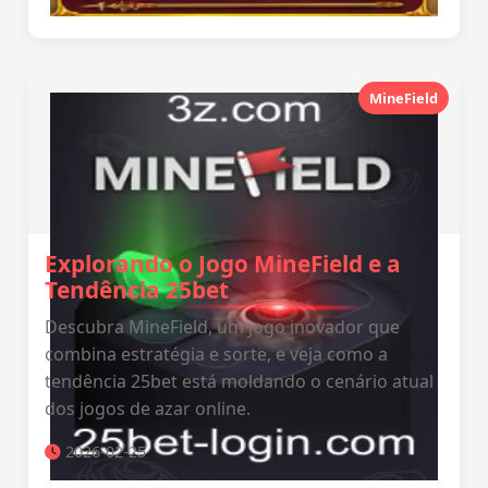
MineField
Explorando o Jogo MineField e a
Tendência 25bet
Descubra MineField, um jogo inovador que
combina estratégia e sorte, e veja como a
tendência 25bet está moldando o cenário atual
dos jogos de azar online.
2026-02-25