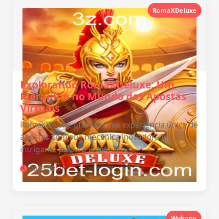
RomaXDeluxe
Explorando RomaXDeluxe: Um
Mergulho no Mundo das Apostas
Virtuais
RomaXDeluxe oferece uma experiência única de
apostas com sua mecânica inovadora e a
intrigante palavra-chave 25bet.
2026-02-20
Wukong