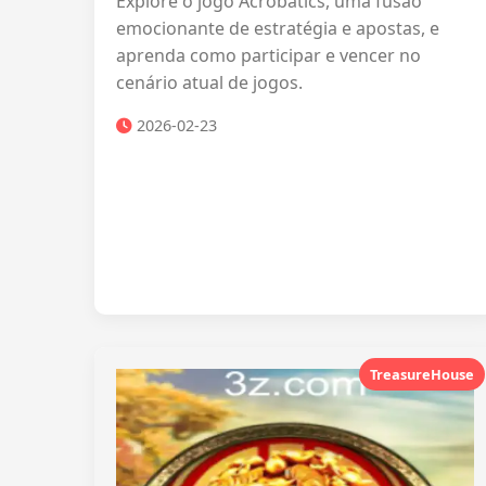
Explore o jogo Acrobatics, uma fusão
emocionante de estratégia e apostas, e
aprenda como participar e vencer no
cenário atual de jogos.
2026-02-23
TreasureHouse