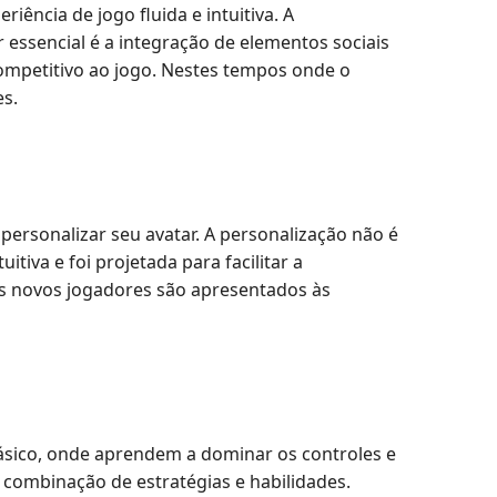
ência de jogo fluida e intuitiva. A
 essencial é a integração de elementos sociais
mpetitivo ao jogo. Nestes tempos onde o
es.
 personalizar seu avatar. A personalização não é
tiva e foi projetada para facilitar a
 os novos jogadores são apresentados às
ásico, onde aprendem a dominar os controles e
combinação de estratégias e habilidades.