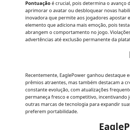
Pontuação
é crucial, pois determina o avanço 
aprimorar o avatar ou desbloquear novas habil
inovadora que permite aos jogadores apostar em
elemento que adiciona mais emoção, pois testa 
abrangem o comportamento no jogo. Violações,
advertências até exclusão permanente da plata
Recentemente, EaglePower ganhou destaque em
prêmios atraentes, mas também destacam a cr
constante evolução, com atualizações frequent
permaneça fresco e competitivo, incentivando
outras marcas de tecnologia para expandir sua
preferem portabilidade.
EagleP