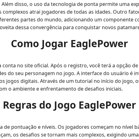
Além disso, o uso da tecnologia de ponta permite uma experi
complexos atrai jogadores de todas as idades. Outro fator
iferentes partes do mundo, adicionando um componente co
proveita dessa convergência para conquistar novos patamar
Como Jogar EaglePower
conta no site oficial. Após o registro, você terá a opção de
es do seu personagem no jogo. A interface do usuário é intui
jogos digitais. Através de um tutorial no início do jogo,
om o ambiente e enfrentamento de desafios iniciais.
Regras do Jogo EaglePower
a de pontuação e níveis. Os jogadores começam no nível b
çam, os desafios se tornam mais complexos, exigindo uma 