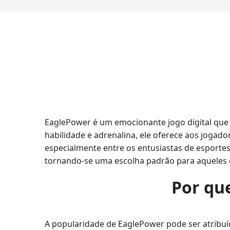
EaglePower é um emocionante jogo digital qu
habilidade e adrenalina, ele oferece aos jogad
especialmente entre os entusiastas de esportes
tornando-se uma escolha padrão para aqueles 
Por qu
A popularidade de EaglePower pode ser atribuí