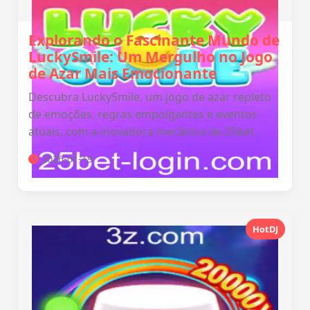
Explorando o Fascinante Mundo de
LuckySmile: Um Mergulho no Jogo
de Azar Mais Emocionante
Descubra LuckySmile, um jogo de azar repleto
de emoções, regras empolgantes e eventos
atuais, com a inovadora mecânica de 25bet.
2026-01-19
HotDJ