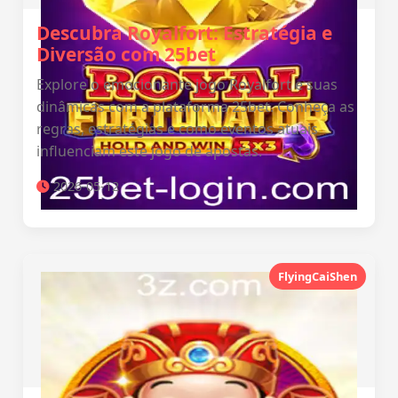
Descubra Royalfort: Estratégia e
Diversão com 25bet
Explore o emocionante jogo Royalfort e suas
dinâmicas com a plataforma 25bet. Conheça as
regras, estratégias e como eventos atuais
influenciam este jogo de apostas.
2026-05-12
FlyingCaiShen