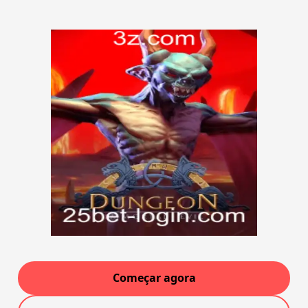
Começar agora