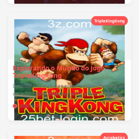
TripleKingKong
Explorando o Mundo do Jogo
TripleKingKong
Descubra as emocionantes mecânicas e regras
do jogo TripleKingKong neste artigo detalhado.
2026-02-14
Acrobatics