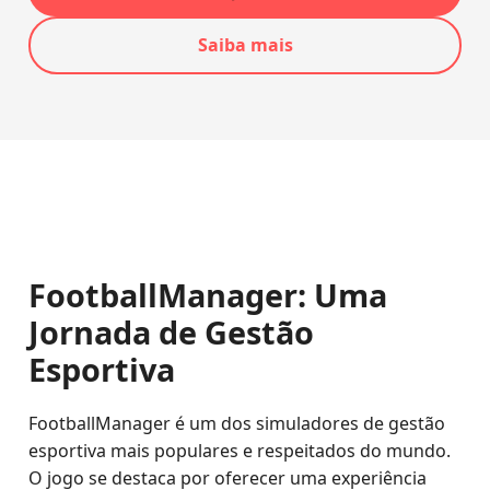
Saiba mais
FootballManager: Uma
Jornada de Gestão
Esportiva
FootballManager é um dos simuladores de gestão
esportiva mais populares e respeitados do mundo.
O jogo se destaca por oferecer uma experiência