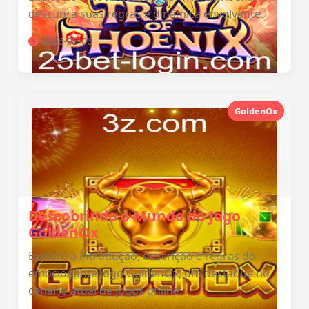
descubra suas regras e dinâmica envolvente.
2026-05-06
GoldenOx
Descobrindo o Mundo do Jogo
GoldenOx
Explore a introdução, descrição e regras do
emocionante jogo GoldenOx, um destaque no
cenário atual de jogos online.