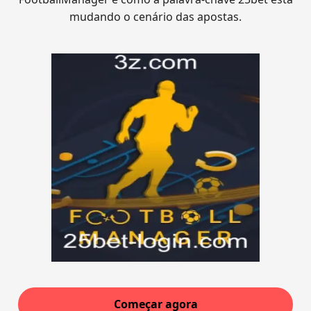
mudando o cenário das apostas.
Começar agora