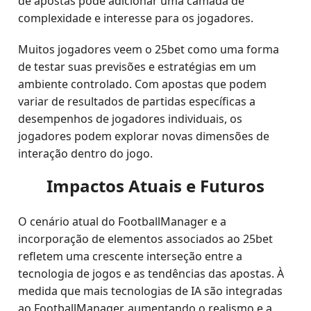
de apostas pode adicionar uma camada de
complexidade e interesse para os jogadores.
Muitos jogadores veem o 25bet como uma forma
de testar suas previsões e estratégias em um
ambiente controlado. Com apostas que podem
variar de resultados de partidas específicas a
desempenhos de jogadores individuais, os
jogadores podem explorar novas dimensões de
interação dentro do jogo.
Impactos Atuais e Futuros
O cenário atual do FootballManager e a
incorporação de elementos associados ao 25bet
refletem uma crescente interseção entre a
tecnologia de jogos e as tendências das apostas. À
medida que mais tecnologias de IA são integradas
ao FootballManager, aumentando o realismo e a