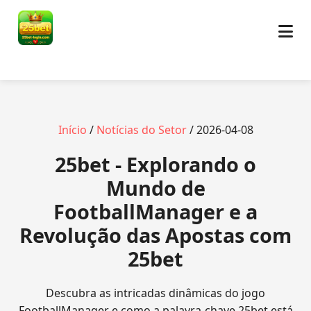
Início
/
Notícias do Setor
/ 2026-04-08
25bet - Explorando o
Mundo de
FootballManager e a
Revolução das Apostas com
25bet
Descubra as intricadas dinâmicas do jogo
FootballManager e como a palavra-chave 25bet está