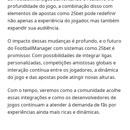
profundidade do jogo, a combinação disso com
elementos de apostas como 25bet pode redefinir
não apenas a experiência do jogador, mas também
expandir sua audiência.
O impacto dessas mudanças é profundo, e o futuro
do FootballManager com sistemas como 25bet é
promissor. Com possibilidades de integrar ligas
personalizadas, competições amistosas globais e
interação contínua entre os jogadores, a dinâmica
do jogo e das apostas pode atingir novas alturas.
Com o tempo, veremos como a comunidade acolhe
essas integrações e como os desenvolvedores de
jogos continuam a atender à demanda de fãs por
experiências ainda mais ricas e dinâmicas.