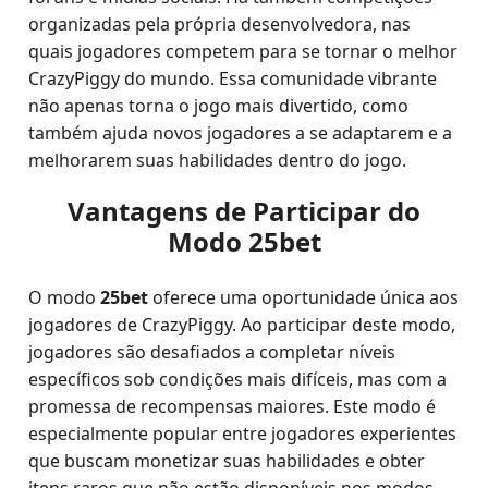
organizadas pela própria desenvolvedora, nas
quais jogadores competem para se tornar o melhor
CrazyPiggy do mundo. Essa comunidade vibrante
não apenas torna o jogo mais divertido, como
também ajuda novos jogadores a se adaptarem e a
melhorarem suas habilidades dentro do jogo.
Vantagens de Participar do
Modo 25bet
O modo
25bet
oferece uma oportunidade única aos
jogadores de CrazyPiggy. Ao participar deste modo,
jogadores são desafiados a completar níveis
específicos sob condições mais difíceis, mas com a
promessa de recompensas maiores. Este modo é
especialmente popular entre jogadores experientes
que buscam monetizar suas habilidades e obter