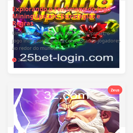
Explorando o Fenômeno do Jogo
MiningUpstart: Estratégias e
Regras
Uma análise detalhada de MiningUpstart, o
jogo inovador que está conquistando jogadores
ao redor do mundo.
2026-04-27
Zeus