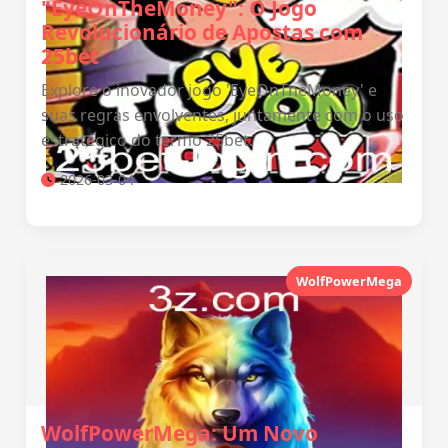
"EyeOnTheMoney": O Jogo
Revolucionário de Apostas com
25bet
Explore o inovador jogo 'EyeOnTheMoney' e
suas regras envolventes, juntamente com o uso
estratégico do termo 25bet.
2026-03-04
WolfPowerMega
WolfPowerMega: Um Novo