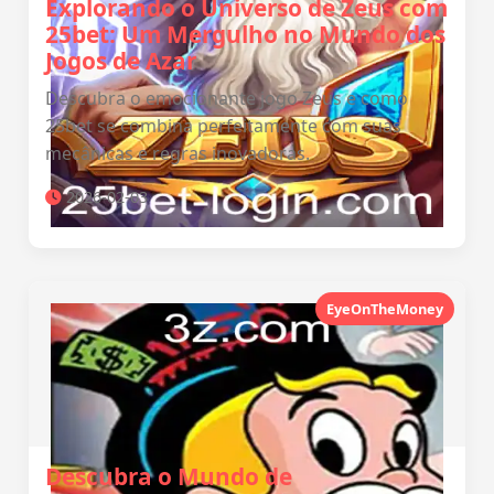
Explorando o Universo de Zeus com
25bet: Um Mergulho no Mundo dos
Jogos de Azar
Descubra o emocionante jogo Zeus e como
25bet se combina perfeitamente com suas
mecânicas e regras inovadoras.
2026-02-03
EyeOnTheMoney
Descubra o Mundo de