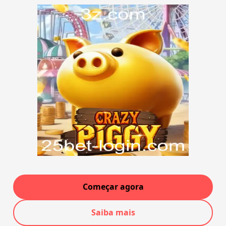
Começar agora
Saiba mais