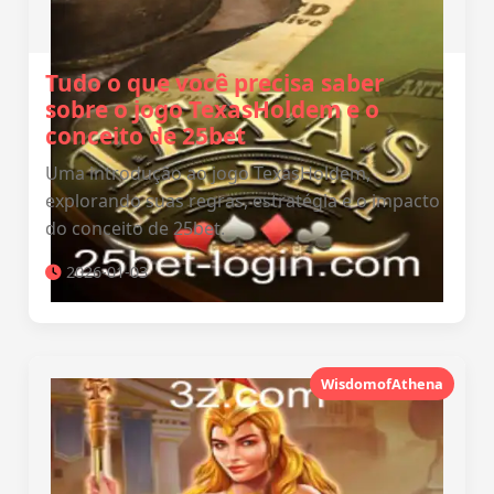
Tudo o que você precisa saber
sobre o jogo TexasHoldem e o
conceito de 25bet
Uma introdução ao jogo TexasHoldem,
explorando suas regras, estratégia e o impacto
do conceito de 25bet.
2026-01-03
WisdomofAthena