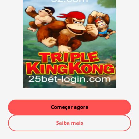
Começar agora
Saiba mais