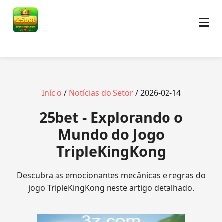
Início
/
Notícias do Setor
/ 2026-02-14
25bet - Explorando o
Mundo do Jogo
TripleKingKong
Descubra as emocionantes mecânicas e regras do
jogo TripleKingKong neste artigo detalhado.